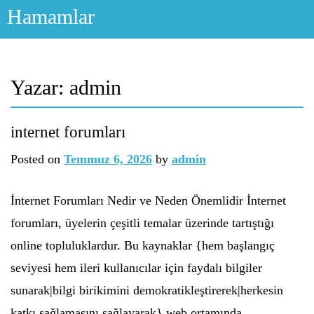
Skip
Hamamlar
to
content
Yazar:
admin
internet forumları
Posted on
Temmuz 6, 2026
by
admin
İnternet Forumları Nedir ve Neden Önemlidir İnternet
forumları, üyelerin çeşitli temalar üzerinde tartıştığı
online topluluklardur. Bu kaynaklar {hem başlangıç
seviyesi hem ileri kullanıcılar için faydalı bilgiler
sunarak|bilgi birikimini demokratikleştirerek|herkesin
katkı sağlamasını sağlayarak} web ortamında