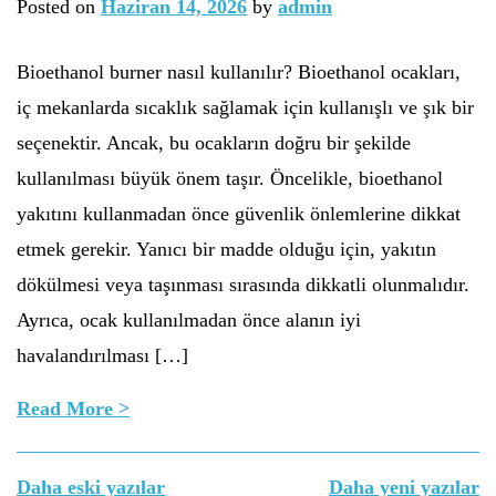
Posted on
Haziran 14, 2026
by
admin
Bioethanol burner nasıl kullanılır? Bioethanol ocakları,
iç mekanlarda sıcaklık sağlamak için kullanışlı ve şık bir
seçenektir. Ancak, bu ocakların doğru bir şekilde
kullanılması büyük önem taşır. Öncelikle, bioethanol
yakıtını kullanmadan önce güvenlik önlemlerine dikkat
etmek gerekir. Yanıcı bir madde olduğu için, yakıtın
dökülmesi veya taşınması sırasında dikkatli olunmalıdır.
Ayrıca, ocak kullanılmadan önce alanın iyi
havalandırılması […]
Read More >
Yazı
Daha eski yazılar
Daha yeni yazılar