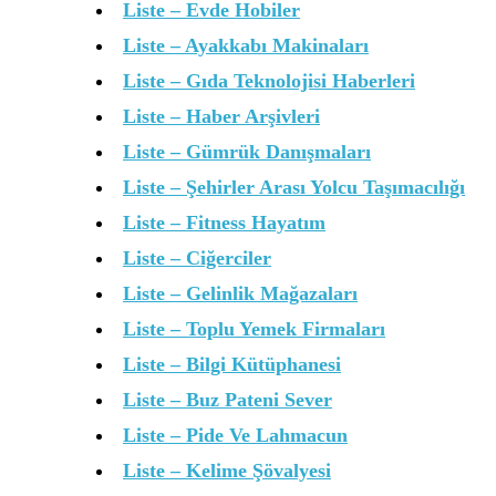
Liste – Evde Hobiler
Liste – Ayakkabı Makinaları
Liste – Gıda Teknolojisi Haberleri
Liste – Haber Arşivleri
Liste – Gümrük Danışmaları
Liste – Şehirler Arası Yolcu Taşımacılığı
Liste – Fitness Hayatım
Liste – Ciğerciler
Liste – Gelinlik Mağazaları
Liste – Toplu Yemek Firmaları
Liste – Bilgi Kütüphanesi
Liste – Buz Pateni Sever
Liste – Pide Ve Lahmacun
Liste – Kelime Şövalyesi