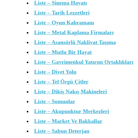
Liste – Sinema Hayatı
Liste – Tarih Lezzetleri
Liste – Oyun Kahramanı
Liste – Metal Kaplama Firmaları
Liste – Asansörlü Nakliyat Taşıma
Liste – Mutlu Bir Hayat
Liste – Gayrimenkul Yatırım Ortaklıkları
Liste – Diyet Yolu
Liste – Tel Örgü Çitler
Liste – Dikiş Nakış Makineleri
Liste – Somunlar
Liste – Akupunktur Merkezleri
Liste – Market Ve Bakkallar
Liste – Sabun Deterjan