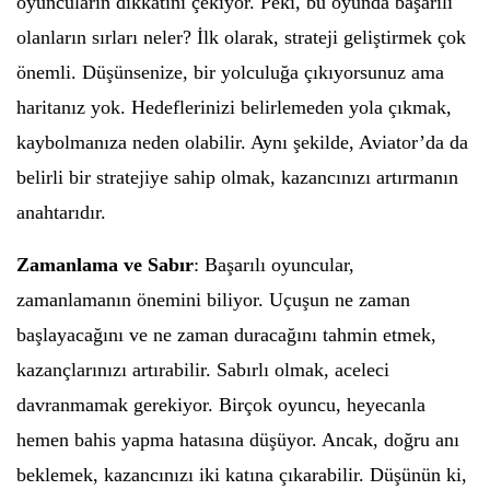
oyuncuların dikkatini çekiyor. Peki, bu oyunda başarılı
olanların sırları neler? İlk olarak, strateji geliştirmek çok
önemli. Düşünsenize, bir yolculuğa çıkıyorsunuz ama
haritanız yok. Hedeflerinizi belirlemeden yola çıkmak,
kaybolmanıza neden olabilir. Aynı şekilde, Aviator’da da
belirli bir stratejiye sahip olmak, kazancınızı artırmanın
anahtarıdır.
Zamanlama ve Sabır
: Başarılı oyuncular,
zamanlamanın önemini biliyor. Uçuşun ne zaman
başlayacağını ve ne zaman duracağını tahmin etmek,
kazançlarınızı artırabilir. Sabırlı olmak, aceleci
davranmamak gerekiyor. Birçok oyuncu, heyecanla
hemen bahis yapma hatasına düşüyor. Ancak, doğru anı
beklemek, kazancınızı iki katına çıkarabilir. Düşünün ki,