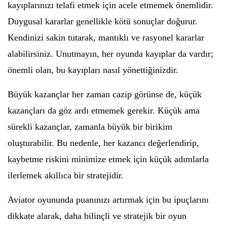
kayıplarınızı telafi etmek için acele etmemek önemlidir.
Duygusal kararlar genellikle kötü sonuçlar doğurur.
Kendinizi sakin tutarak, mantıklı ve rasyonel kararlar
alabilirsiniz. Unutmayın, her oyunda kayıplar da vardır;
önemli olan, bu kayıpları nasıl yönettiğinizdir.
Büyük kazançlar her zaman cazip görünse de, küçük
kazançları da göz ardı etmemek gerekir. Küçük ama
sürekli kazançlar, zamanla büyük bir birikim
oluşturabilir. Bu nedenle, her kazancı değerlendirip,
kaybetme riskini minimize etmek için küçük adımlarla
ilerlemek akıllıca bir stratejidir.
Aviator oyununda puanınızı artırmak için bu ipuçlarını
dikkate alarak, daha bilinçli ve stratejik bir oyun