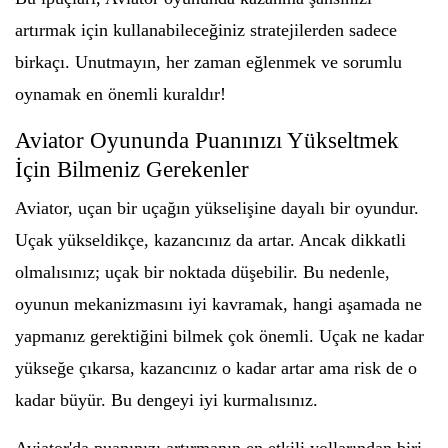
artırmak için kullanabileceğiniz stratejilerden sadece
birkaçı. Unutmayın, her zaman eğlenmek ve sorumlu
oynamak en önemli kuraldır!
Aviator Oyununda Puanınızı Yükseltmek
İçin Bilmeniz Gerekenler
Aviator, uçan bir uçağın yükselişine dayalı bir oyundur.
Uçak yükseldikçe, kazancınız da artar. Ancak dikkatli
olmalısınız; uçak bir noktada düşebilir. Bu nedenle,
oyunun mekanizmasını iyi kavramak, hangi aşamada ne
yapmanız gerektiğini bilmek çok önemli. Uçak ne kadar
yükseğe çıkarsa, kazancınız o kadar artar ama risk de o
kadar büyür. Bu dengeyi iyi kurmalısınız.