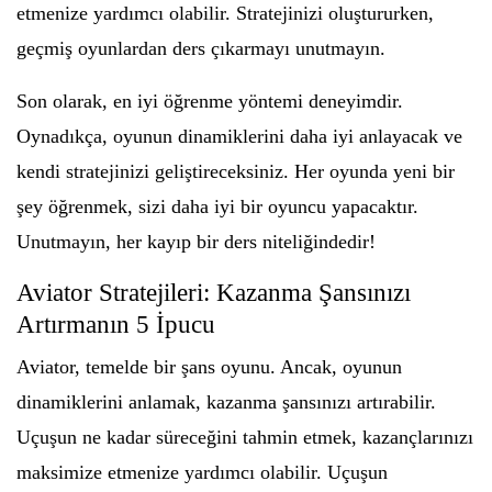
etmenize yardımcı olabilir. Stratejinizi oluştururken,
geçmiş oyunlardan ders çıkarmayı unutmayın.
Son olarak, en iyi öğrenme yöntemi deneyimdir.
Oynadıkça, oyunun dinamiklerini daha iyi anlayacak ve
kendi stratejinizi geliştireceksiniz. Her oyunda yeni bir
şey öğrenmek, sizi daha iyi bir oyuncu yapacaktır.
Unutmayın, her kayıp bir ders niteliğindedir!
Aviator Stratejileri: Kazanma Şansınızı
Artırmanın 5 İpucu
Aviator, temelde bir şans oyunu. Ancak, oyunun
dinamiklerini anlamak, kazanma şansınızı artırabilir.
Uçuşun ne kadar süreceğini tahmin etmek, kazançlarınızı
maksimize etmenize yardımcı olabilir. Uçuşun