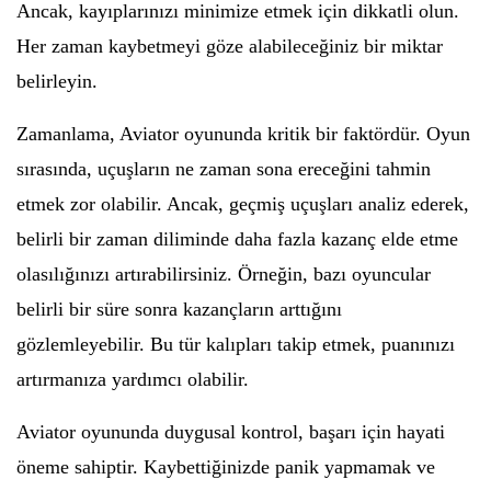
Ancak, kayıplarınızı minimize etmek için dikkatli olun.
Her zaman kaybetmeyi göze alabileceğiniz bir miktar
belirleyin.
Zamanlama, Aviator oyununda kritik bir faktördür. Oyun
sırasında, uçuşların ne zaman sona ereceğini tahmin
etmek zor olabilir. Ancak, geçmiş uçuşları analiz ederek,
belirli bir zaman diliminde daha fazla kazanç elde etme
olasılığınızı artırabilirsiniz. Örneğin, bazı oyuncular
belirli bir süre sonra kazançların arttığını
gözlemleyebilir. Bu tür kalıpları takip etmek, puanınızı
artırmanıza yardımcı olabilir.
Aviator oyununda duygusal kontrol, başarı için hayati
öneme sahiptir. Kaybettiğinizde panik yapmamak ve