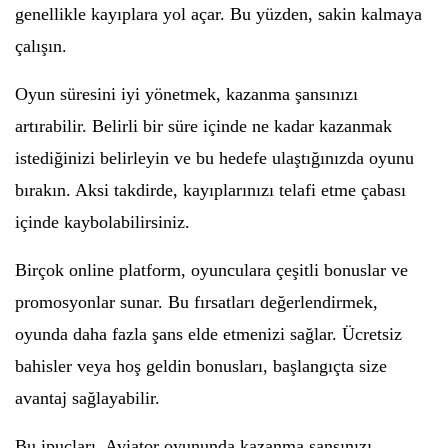
genellikle kayıplara yol açar. Bu yüzden, sakin kalmaya
çalışın.
Oyun süresini iyi yönetmek, kazanma şansınızı
artırabilir. Belirli bir süre içinde ne kadar kazanmak
istediğinizi belirleyin ve bu hedefe ulaştığınızda oyunu
bırakın. Aksi takdirde, kayıplarınızı telafi etme çabası
içinde kaybolabilirsiniz.
Birçok online platform, oyunculara çeşitli bonuslar ve
promosyonlar sunar. Bu fırsatları değerlendirmek,
oyunda daha fazla şans elde etmenizi sağlar. Ücretsiz
bahisler veya hoş geldin bonusları, başlangıçta size
avantaj sağlayabilir.
Bu ipuçları, Aviator oyununda kazanma şansınızı