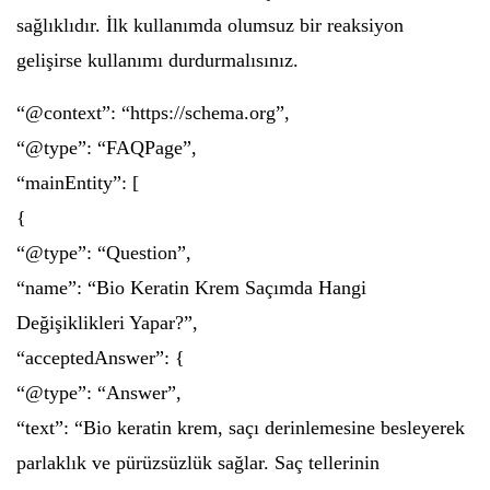
sağlıklıdır. İlk kullanımda olumsuz bir reaksiyon
gelişirse kullanımı durdurmalısınız.
“@context”: “https://schema.org”,
“@type”: “FAQPage”,
“mainEntity”: [
{
“@type”: “Question”,
“name”: “Bio Keratin Krem Saçımda Hangi
Değişiklikleri Yapar?”,
“acceptedAnswer”: {
“@type”: “Answer”,
“text”: “Bio keratin krem, saçı derinlemesine besleyerek
parlaklık ve pürüzsüzlük sağlar. Saç tellerinin