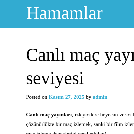
Skip
Hamamlar
to
content
Canlı maç yayı
seviyesi
Posted on
Kasım 27, 2025
by
admin
Canlı maç yayınları
, izleyicilere heyecan veric
çözünürlükte bir maç izlemek, sanki bir film izler
maç izleme deneyimini nasıl etkiler?