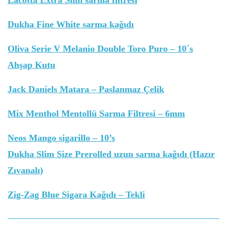
Lacotta Extra Slim sarma filtresi
Dukha Fine White sarma kağıdı
Oliva Serie V Melanio Double Toro Puro – 10´s
Ahşap Kutu
Jack Daniels Matara – Paslanmaz Çelik
Mix Menthol Mentollü Sarma Filtresi – 6mm
Neos Mango sigarillo – 10’s
Dukha Slim Size Prerolled uzun sarma kağıdı (Hazır
Zıvanalı)
Zig-Zag Blue Sigara Kağıdı – Tekli