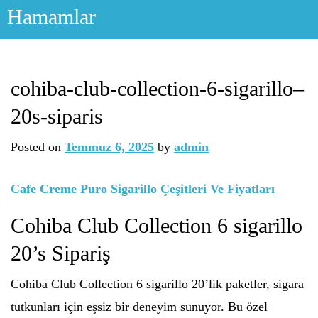
Skip
Hamamlar
to
content
cohiba-club-collection-6-sigarillo–
20s-siparis
Posted on
Temmuz 6, 2025
by
admin
Cafe Creme Puro Sigarillo Çeşitleri Ve Fiyatları
Cohiba Club Collection 6 sigarillo
20’s Sipariş
Cohiba Club Collection 6 sigarillo 20’lik paketler, sigara
tutkunları için eşsiz bir deneyim sunuyor. Bu özel