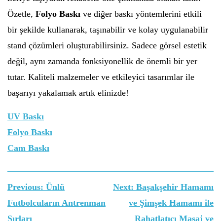
Özetle,
Folyo Baskı
ve diğer baskı yöntemlerini etkili
bir şekilde kullanarak, taşınabilir ve kolay uygulanabilir
stand çözümleri oluşturabilirsiniz. Sadece görsel estetik
değil, aynı zamanda fonksiyonellik de önemli bir yer
tutar. Kaliteli malzemeler ve etkileyici tasarımlar ile
başarıyı yakalamak artık elinizde!
UV Baskı
Folyo Baskı
Cam Baskı
Yazı
Previous:
Ünlü
Next:
Başakşehir Hamamı
gezinmesi
Futbolcuların Antrenman
ve Şimşek Hamamı ile
Sırları
Rahatlatıcı Masaj ve