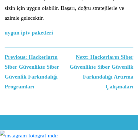
sizin için uygun olabilir. Başarı, doğru stratejilerle ve
azimle gelecektir.
uygun iptv paketleri
Yazı
Previous:
Hackerların
Next:
Hackerların Siber
gezinmesi
Siber Güvenlikte Siber
Güvenlikte Siber Güvenlik
Güvenlik Farkındalığı
Farkındalığı Artırma
Programları
Çalışmaları