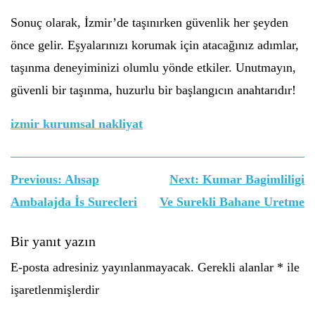
Sonuç olarak, İzmir’de taşınırken güvenlik her şeyden
önce gelir. Eşyalarınızı korumak için atacağınız adımlar,
taşınma deneyiminizi olumlu yönde etkiler. Unutmayın,
güvenli bir taşınma, huzurlu bir başlangıcın anahtarıdır!
izmir kurumsal nakliyat
Yazı
Previous:
Ahsap
Next:
Kumar Bagimliligi
gezinmesi
Ambalajda İs Surecleri
Ve Surekli Bahane Uretme
Bir yanıt yazın
E-posta adresiniz yayınlanmayacak.
Gerekli alanlar
*
ile
işaretlenmişlerdir