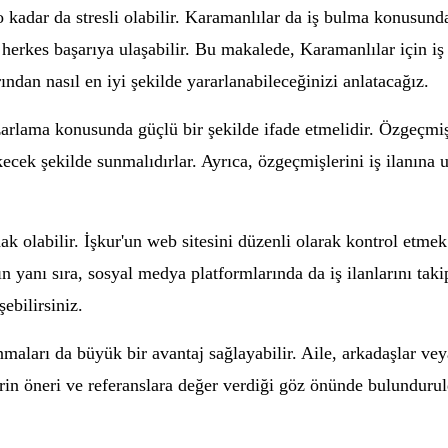
o kadar da stresli olabilir. Karamanlılar da iş bulma konusunda
n herkes başarıya ulaşabilir. Bu makalede, Karamanlılar için i
ından nasıl en iyi şekilde yararlanabileceğinizi anlatacağız.
azarlama konusunda güçlü bir şekilde ifade etmelidir. Özgeçmiş
kecek şekilde sunmalıdırlar. Ayrıca, özgeçmişlerini iş ilanına u
ak olabilir. İşkur'un web sitesini düzenli olarak kontrol etmek
nın yanı sıra, sosyal medya platformlarında da iş ilanlarını tak
şebilirsiniz.
maları da büyük bir avantaj sağlayabilir. Aile, arkadaşlar veya
renlerin öneri ve referanslara değer verdiği göz önünde bulundu