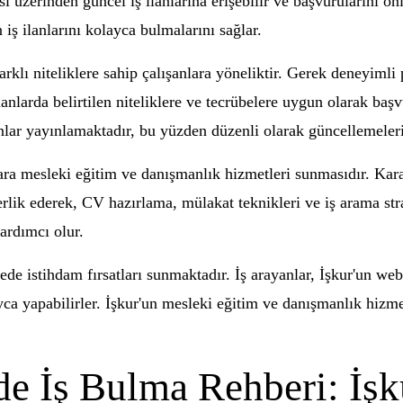
i üzerinden güncel iş ilanlarına erişebilir ve başvurularını onli
 iş ilanlarını kolayca bulmalarını sağlar.
rklı niteliklere sahip çalışanlara yöneliktir. Gerek deneyimli 
anlarda belirtilen niteliklere ve tecrübelere uygun olarak başvur
lanlar yayınlamaktadır, bu yüzden düzenli olarak güncellemeler
anlara mesleki eğitim ve danışmanlık hizmetleri sunmasıdır. 
rlik ederek, CV hazırlama, mülakat teknikleri ve iş arama stra
ardımcı olur.
de istihdam fırsatları sunmaktadır. İş arayanlar, İşkur'un web
ayca yapabilirler. İşkur'un mesleki eğitim ve danışmanlık hizm
 İş Bulma Rehberi: İşku