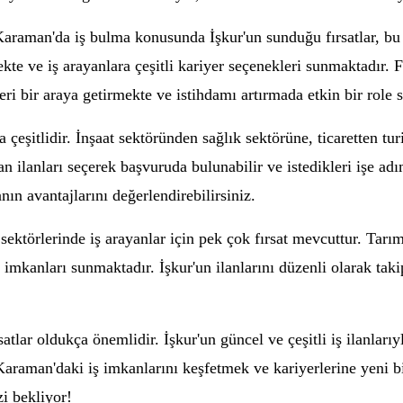
Karaman'da iş bulma konusunda İşkur'un sunduğu fırsatlar, bu s
rmekte ve iş arayanlara çeşitli kariyer seçenekleri sunmaktadır. 
ri bir araya getirmekte ve istihdamı artırmada etkin bir role s
eşitlidir. İnşaat sektöründen sağlık sektörüne, ticaretten tur
n ilanları seçerek başvuruda bulunabilir ve istedikleri işe adı
ın avantajlarını değerlendirebilirsiniz.
ktörlerinde iş arayanlar için pek çok fırsat mevcuttur. Tarım, 
imkanları sunmaktadır. İşkur'un ilanlarını düzenli olarak taki
atlar oldukça önemlidir. İşkur'un güncel ve çeşitli iş ilanları
 Karaman'daki iş imkanlarını keşfetmek ve kariyerlerine yeni 
i bekliyor!