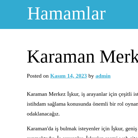
Skip
Hamamlar
to
content
Karaman Merkez
Posted on
Kasım 14, 2023
by
admin
Karaman Merkez İşkur, iş arayanlar için çeşitli is
istihdam sağlama konusunda önemli bir rol oynama
odaklanacağız.
Karaman'da iş bulmak isteyenler için İşkur, geniş b