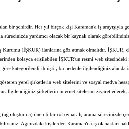
lan bir şehirdir. Her yıl birçok kişi Karaman'a iş arayışıyla
ma sürecinizde yardımcı olacak bir kaynak olarak görebilirsini
ş Kurumu (İŞKUR) ilanlarına göz atmak olmalıdır. İŞKUR, devl
üzerinden kolayca erişilebilen İŞKUR'un resmi web sitesindeki 
e göre kategorilendirilmiştir, bu nedenle ilgilendiğiniz alanda i
österen yerel şirketlerin web sitelerini ve sosyal medya hesa
ur. İlgilendiğiniz şirketlerin internet sitelerini ziyaret ederek
(ağ oluşturma) önemli bir rol oynar. İş arama sürecinizde çe
debilirsiniz. Ağınızdaki kişilerden Karaman'da iş olanakları ha