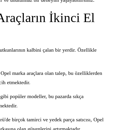
ir ve unutulmaz bir deneyim yaşayabilirsiniz.
açların İkinci El
tkunlarının kalbini çalan bir yerdir. Özellikle
 Opel marka araçlara olan talep, bu özelliklerden
cih etmektedir.
 gibi popüler modeller, bu pazarda sıkça
mektedir.
rü'de birçok tamirci ve yedek parça satıcısı, Opel
rkasına olan güvenlerini artırmaktadır.