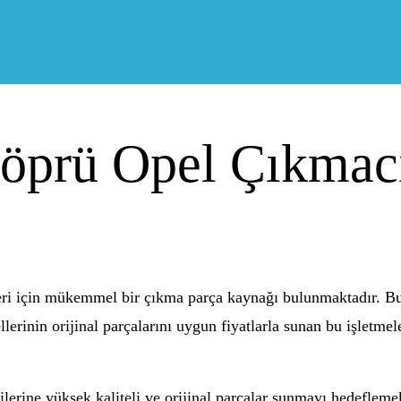
öprü Opel Çıkmac
eri için mükemmel bir çıkma parça kaynağı bulunmaktadır. Bu
erinin orijinal parçalarını uygun fiyatlarla sunan bu işletmele
rine yüksek kaliteli ve orijinal parçalar sunmayı hedeflemekte