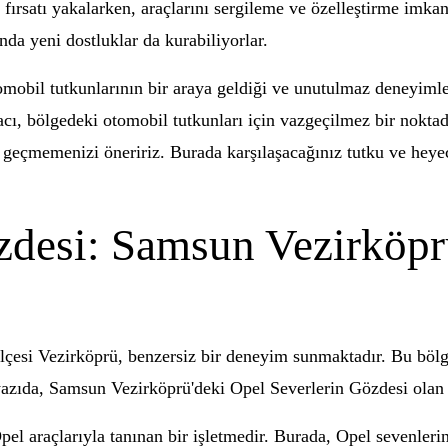
 fırsatı yakalarken, araçlarını sergileme ve özelleştirme imka
da yeni dostluklar da kurabiliyorlar.
obil tutkunlarının bir araya geldiği ve unutulmaz deneyimler 
macı, bölgedeki otomobil tutkunları için vazgeçilmez bir nokt
eçmemenizi öneririz. Burada karşılaşacağınız tutku ve heyeca
zdesi: Samsun Vezirköpr
lçesi Vezirköprü, benzersiz bir deneyim sunmaktadır. Bu bölge
azıda, Samsun Vezirköprü'deki Opel Severlerin Gözdesi olan 
pel araçlarıyla tanınan bir işletmedir. Burada, Opel sevenlerin