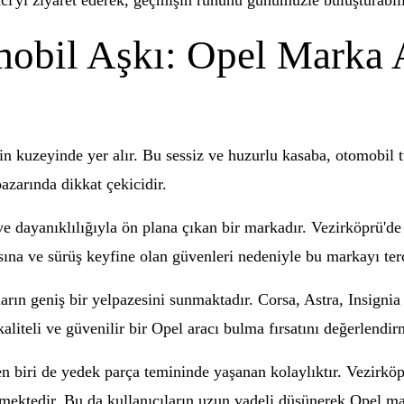
acı'yı ziyaret ederek, geçmişin ruhunu günümüzle buluşturabil
obil Aşkı: Opel Marka Ar
n kuzeyinde yer alır. Bu sessiz ve huzurlu kasaba, otomobil tu
pazarında dikkat çekicidir.
ve dayanıklılığıyla ön plana çıkan bir markadır. Vezirköprü'de
sına ve sürüş keyfine olan güvenleri nedeniyle bu markayı ter
arın geniş bir yelpazesini sunmaktadır. Corsa, Astra, Insignia
aliteli ve güvenilir bir Opel aracı bulma fırsatını değerlendir
en biri de yedek parça temininde yaşanan kolaylıktır. Vezirköp
mektedir. Bu da kullanıcıların uzun vadeli düşünerek Opel ma