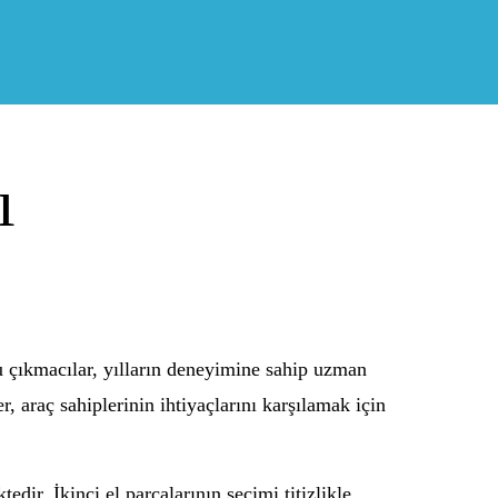
ı
 çıkmacılar, yılların deneyimine sahip uzman
r, araç sahiplerinin ihtiyaçlarını karşılamak için
dir. İkinci el parçalarının seçimi titizlikle