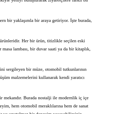
yle yeniyi buluşturarak ziyaretçilere farklı bir
n bir yaklaşımla bir araya getiriyor. İşte burada,
nleridir. Her bir ürün, titizlikle seçilen eski
ir masa lambası, bir duvar saati ya da bir kitaplık,
ni sergileyen bir müze, otomobil tutkunlarının
 dönüşüm malzemelerini kullanarak kendi yaratıcı
r mekandır. Burada nostalji ile modernlik iç içe
eneyim, hem otomobil meraklılarına hem de sanat