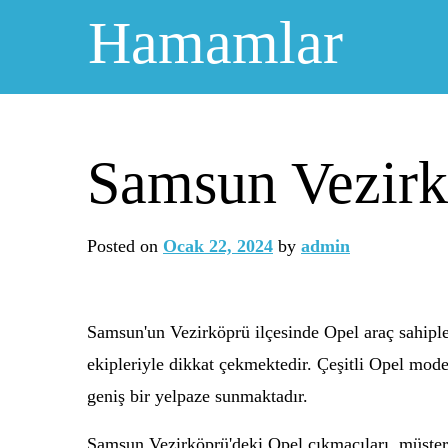
Skip
Hamamlar
to
content
Samsun Vezirk
Posted on
Ocak 22, 2024
by
admin
Samsun'un Vezirköprü ilçesinde Opel araç sahipl
ekipleriyle dikkat çekmektedir. Çeşitli Opel modell
geniş bir yelpaze sunmaktadır.
Samsun Vezirköprü'deki Opel çıkmacıları, müşterile