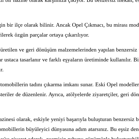
 bir hazine olarak karşımıza çıkıyor. Bu benzersiz mekan, eski
in bir ilçe olarak bilinir. Ancak Opel Çıkmacı, bu mirası moder
ilerek özgün parçalar ortaya çıkarılıyor.
 üretilen ve geri dönüşüm malzemelerinden yapılan benzersiz ürü
r ustaca tasarlanır ve farklı eşyaların üretiminde kullanılır. B
r.
tomobillerin tadını çıkarma imkanı sunar. Eski Opel modelleri
österiler de düzenlenir. Ayrıca, atölyelerde ziyaretçiler, geri
inesi olarak, eskiyle yeniyi başarıyla buluşturan benzersiz bi
otomobillerin büyüleyici dünyasına adım atarsınız. Bu eşsiz d