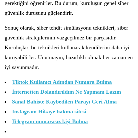
gerektiğini öğrenirler. Bu durum, kuruluşun genel siber
güvenlik duruşunu güçlendirir.
Sonuç olarak, siber tehdit simülasyonu teknikleri, siber
güvenlik stratejilerinin vazgeçilmez bir parçasıdır.
Kuruluşlar, bu teknikleri kullanarak kendilerini daha iyi
koruyabilirler. Unutmayın, hazırlıklı olmak her zaman en
iyi savunmadır.
Tiktok Kullanıcı Adından Numara Bulma
İnternetten Dolandırıldım Ne Yapmam Lazım
Sanal Bahiste Kaybedilen Parayı Geri Alma
Instagram Hikaye bakma sitesi
Telegram numarasız kişi Bulma