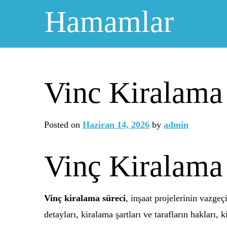
Skip
Hamamlar
to
content
Vinc Kiralama
Posted on
Haziran 14, 2026
by
admin
Vinç Kiralama
Vinç kiralama süreci
, inşaat projelerinin vazge
detayları, kiralama şartları ve tarafların hakları,