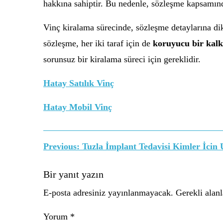
hakkına sahiptir. Bu nedenle, sözleşme kapsamında 
Vinç kiralama sürecinde, sözleşme detaylarına dik
sözleşme, her iki taraf için de
koruyucu bir kal
sorunsuz bir kiralama süreci için gereklidir.
Hatay Satılık Vinç
Hatay Mobil Vinç
Yazı
Previous:
Tuzla İmplant Tedavisi Kimler İcin
gezinmesi
Bir yanıt yazın
E-posta adresiniz yayınlanmayacak.
Gerekli alan
Yorum
*