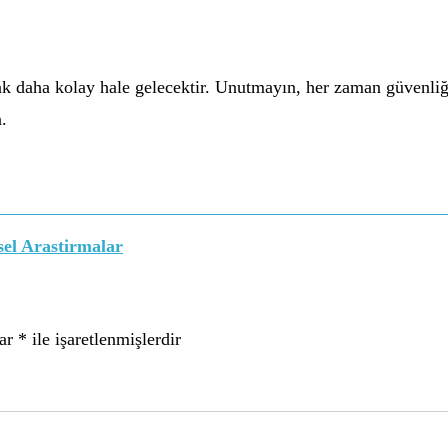
 daha kolay hale gelecektir. Unutmayın, her zaman güvenliğin
.
msel Arastirmalar
lar
*
ile işaretlenmişlerdir