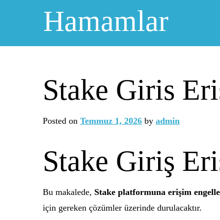
Skip
Hamamlar
to
content
Stake Giris Er
Posted on
Temmuz 1, 2026
by
admin
Stake Giriş Er
Bu makalede,
Stake platformuna erişim engelle
için gereken çözümler üzerinde durulacaktır.