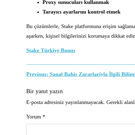
Proxy sunucuları kullanmak
Tarayıcı ayarlarını kontrol etmek
Bu çözümlerle, Stake platformuna erişim sağlamak
aşarken, kişisel bilgilerinizi korumaya dikkat edin
Stake Türkiye Bonus
Yazı
Previous:
Sanal Bahis Zararlariyla İlgili Bili
gezinmesi
Bir yanıt yazın
E-posta adresiniz yayınlanmayacak.
Gerekli alan
Yorum
*