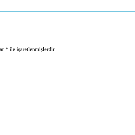
i
lar
*
ile işaretlenmişlerdir