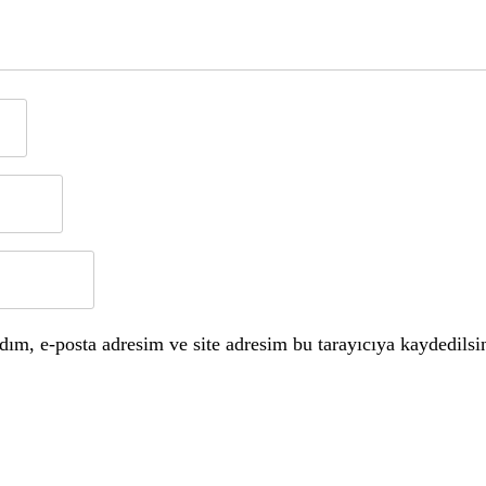
ım, e-posta adresim ve site adresim bu tarayıcıya kaydedilsi